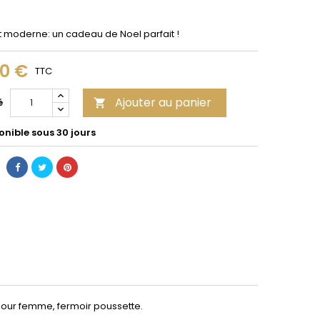
t moderne: un cadeau de Noel parfait !
90 €
TTC
Ajouter au panier
é

onible sous 30 jours
our femme, fermoir poussette.