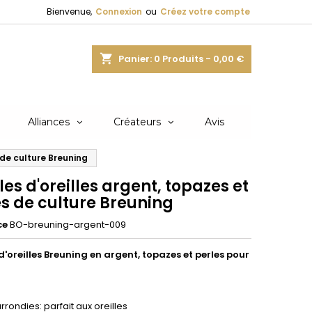
Bienvenue,
Connexion
ou
Créez votre compte
shopping_cart
Panier:
0
Produits - 0,00 €
Alliances
Créateurs
Avis
 de culture Breuning
es d'oreilles argent, topazes et
es de culture Breuning
ce
BO-breuning-argent-009
d'oreilles Breuning en argent, topazes et perles pour
rondies: parfait aux oreilles