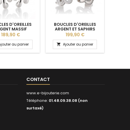
LES D'OREILLES
BOUCLES D'OREILLES
BOUCL
GENT MASSIF
ARGENT ET SAPHIRS
ARGE
BREUNING
BREUNING
JAU
Prix
Prix
189,90 €
199,90 €
BLA
Ajouter au panier
Ajouter au panier
A


CONTACT
www.e-bijouterie.com
Téléphone:
01.48.09.38.08 (non
surtaxé)