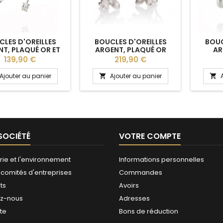
LES D'OREILLES
BOUCLES D'OREILLES
BOUC
T, PLAQUÉ OR ET
ARGENT, PLAQUÉ OR
AR
LES DE CHINE ET
JAUNE ET SAPHIRS
Prix
Prix
139,90 €
219,90 €
ONIUMS BREUNING
BLANCS BREUNING
Ajouter au panier
Ajouter au panier


SOCIÉTÉ
VOTRE COMPTE
rie et l'environnement
Informations personnelles
 comités d'entreprises
Commandes
ts
Avoirs
ez-nous
Adresses
ite
Bons de réduction