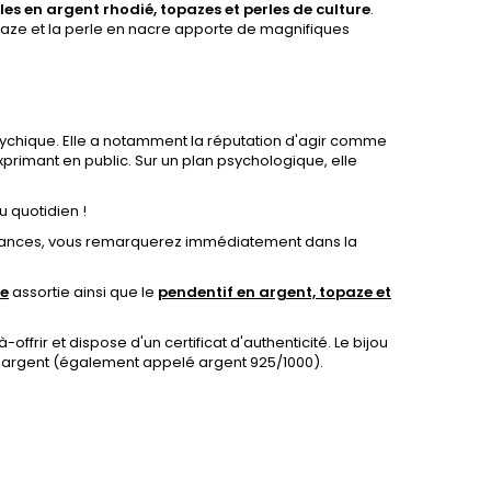
lles en argent rhodié, topazes et perles de culture
.
paze et la perle en nacre apporte de magnifiques
sychique. Elle a notamment la réputation d'agir comme
xprimant en public. Sur un plan psychologique, elle
u quotidien !
Alliances, vous remarquerez immédiatement dans la
re
assortie ainsi que le
pendentif en argent, topaze et
-offrir et dispose d'un certificat d'authenticité. Le bijou
 argent (
également appelé argent 925/1000).