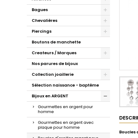
d'oreilles or et zirconium.
la sublime maille gourmette.
croix à porter au quotidien.
Bagues
Chevalières
Piercings
Boutons de manchette
Createurs / Marques
Nos parures de bijoux
Collection joaillerie
Sélection naissance - baptême
Bijoux en ARGENT
Gourmettes en argent pour
homme
DESCRI
Gourmettes en argent avec
plaque pour homme
Boucles 