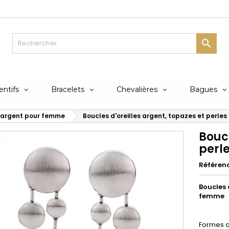

ntifs
Bracelets
Chevalières
Bagues
s argent pour femme
Boucles d'oreilles argent, topazes et perles
Boucl
perl
Référen
Boucles 
femme
Formes ar