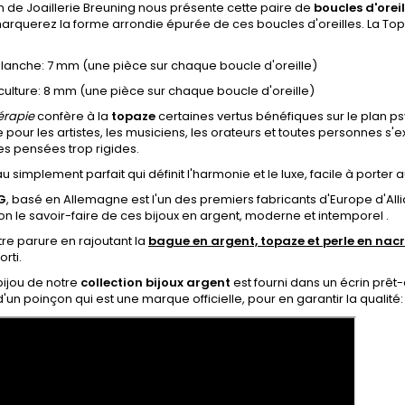
 de Joaillerie Breuning nous présente cette paire de
boucles d'orei
arquerez la forme arrondie épurée de ces boucles d'oreilles. La To
lanche: 7 mm (une pièce sur chaque boucle d'oreille)
culture: 8 mm
(une pièce sur chaque boucle d'oreille)
hérapie
confère à la
topaze
certaines vertus
bénéfiques sur le plan p
pour les artistes, les musiciens, les orateurs et toutes personnes s'e
es pensées trop rigides.
 simplement parfait qui définit l'harmonie et le luxe, facile à porter a
G
, basé en Allemagne est l'un des premiers fabricants d'Europe d'
n le savoir-faire de ces bijoux en argent, moderne et intemporel .
re parure en rajoutant la
bague en argent, topaze et perle en nac
rti.
ijou de notre
collection bijoux argent
est fourni dans un écrin prêt-à
d'un poinçon qui est une marque officielle, pour en garantir la qualité: