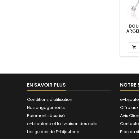
BOUC
ARGEN
PER
ZIRC

EN SAVOIR PLUS
NOTRE 
Conditions d'utilisation
e-bijoute
Nos engagements
Offre aux
Paiement sécurisé
Avis Clien
e-bijouterie et la livraison des colis
Contact
Les guides de E-bijouterie
Plan du s