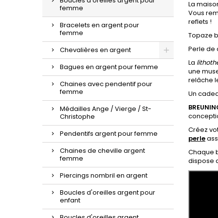
Boucles d'oreilles argent pour
La maison
femme
Vous rem
reflets !
Bracelets en argent pour
femme
Topaze b
Perle de 
Chevalières en argent
La
lithot
Bagues en argent pour femme
une muse 
relâche l
Chaines avec pendentif pour
femme
Un cadeau
BREUNIN
Médailles Ange / Vierge / St-
conceptio
Christophe
Créez vot
Pendentifs argent pour femme
perle
asso
Chaines de cheville argent
Chaque b
femme
dispose
Piercings nombril en argent
Boucles d'oreilles argent pour
enfant
Boucles d'oreilles argent