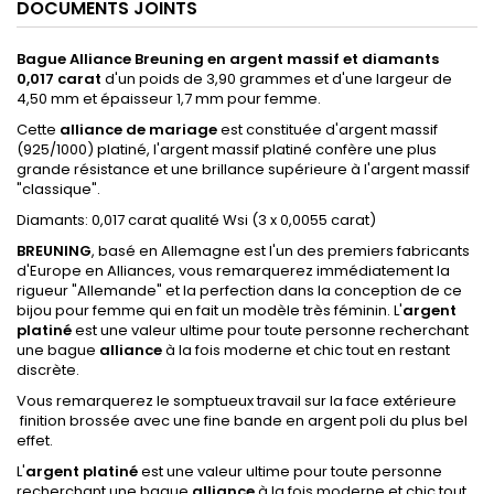
DOCUMENTS JOINTS
Bague Alliance Breuning en argent massif et diamants
0,017 carat
d'un poids de 3,90 grammes et d'une largeur de
4,50 mm et épaisseur 1,7 mm pour femme.
Cette
alliance de mariage
est constituée d'argent massif
(925/1000) platiné, l'argent massif platiné confère une plus
grande résistance et une brillance supérieure à l'argent massif
"classique".
Diamants: 0,017 carat qualité Wsi (3 x 0,0055 carat)
BREUNING
, basé en Allemagne est l'un des premiers fabricants
d'Europe en Alliances, vous remarquerez immédiatement la
rigueur "Allemande" et la perfection dans la conception de ce
bijou pour femme qui en fait un modèle très féminin. L'
argent
platiné
est une valeur ultime pour toute personne recherchant
une bague
alliance
à la fois moderne et chic tout en restant
discrète.
Vous remarquerez le somptueux travail sur la face extérieure
finition brossée avec une fine bande en argent poli du plus bel
effet.
L'
argent platiné
est une valeur ultime pour toute personne
recherchant une bague
alliance
à la fois moderne et chic tout