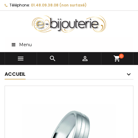
Téléphone:
01.48.09.38.08 (non surtaxé)
Menu
0



shopping_cart
ACCUEIL