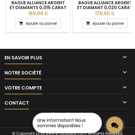
BAGUE ALLIANCE ARGENT
BAGUE ALLIANCE ARGENT
ET DIAMANTS 0,015 CARAT
ET DIAMANT 0,020 CARAT
"LORELEI" POUR FEMME
"AALIAH" POUR FEMME
Prix
Prix
169,99 €
179,90 €
Ajouter au panier
Ajouter au panier



EN SAVOIR PLUS

NOTRE SOCIÉTÉ

VOTRE COMPTE

CONTACT
Une information? Nous
sommes disponibles !
© Copyright 2026 www.e-bijouterie.com. All Rights Reserved.