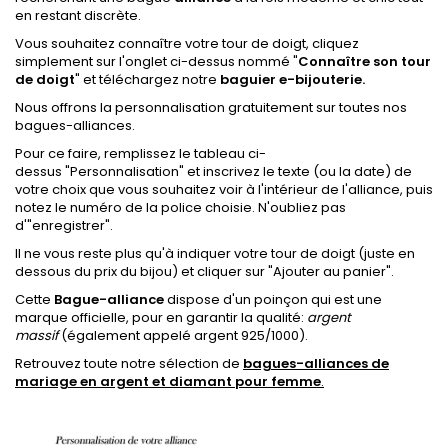
en restant discrète.
Vous souhaitez connaître votre tour de doigt,
cliquez
simplement sur l'onglet ci-dessus nommé "
Connaître son tour
de doigt
"
et téléchargez notre
baguier e-bijouterie.
Nous offrons la personnalisation gratuitement sur toutes nos
bagues-alliances.
Pour ce faire, remplissez le tableau ci-
dessus
"Personnalisation"
et inscrivez le texte (ou la date) de
votre choix que vous souhaitez voir à l'intérieur de l'alliance, puis
notez le numéro de la police choisie.
N'oubliez pas
d'"enregistrer".
Il ne vous reste plus qu'à indiquer votre tour de doigt (juste en
dessous du prix du bijou) et cliquer sur "Ajouter au panier".
Cette
Bague-alliance
dispose
d'un poinçon qui est une
marque officielle, pour en garantir la qualité:
argent
massif
(également appelé argent 925/1000).
Retrouvez toute notre sélection de
bagues-alliances de
mariage en argent et diamant pour femme
.