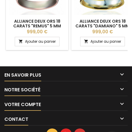
ALLIANCE DEUX ORS 18
ALLIANCE DEUX ORS 18
CARATS "REMUS" 5 MM
CARATS "DAMIANO" 5 MM
POUR HOMME
BREUNING POUR HOMME
Prix
Prix
999,00 €
999,00 €
Ajouter au panier
Ajouter au panier



EN SAVOIR PLUS

NOTRE SOCIÉTÉ

VOTRE COMPTE

CONTACT