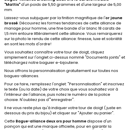
"Mattis"
d'un poids de 5,50 grammes et d'une largeur de 5,00
mm.
Laissez-vous subjuguer par la finition magnifique de l'
or jaune
brossé
. Découvrez les formes tendances de cette alliance de
mariage pour homme, une fine bande d'or blanc 18 carats de
1,5 mm entoure littéralement cette alliance. Vous remarquerez
sur la photo le rendu de cette alliance: finesse, luxe et sobriété
en sont les mots d'ordre!
Vous souhaitez connaître votre tour de doigt, cliquez
simplement sur l'onglet ci-dessus nommé "Documents joints" et
téléchargez notre baguier e-bijouterie.
Nous offrons la personnalisation gratuitement sur toutes nos
bagues-alliances.
Pour ce faire, remplissez l'onglet: "Personnalisation" et inscrivez
le texte (ou la date) de votre choix que vous souhaitez voir à
l'intérieur de l'alliance, puis notez le numéro de la police
choisie. N'oubliez pas d'"enregistrer".
Il ne vous reste plus qu'à indiquer votre tour de doigt ( juste en
dessous du prix du bijou) et cliquer sur "Ajouter au panier".
Cette
dispose d'un
Bague-alliance deux ors pour homme
poinçon qui est une marque officielle, pour en garantir la