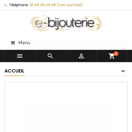
Téléphone:
01.48.09.38.08 (non surtaxé)
Menu
0



shopping_cart
ACCUEIL