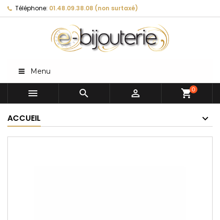
Téléphone:
01.48.09.38.08 (non surtaxé)
Menu
0



shopping_cart
ACCUEIL