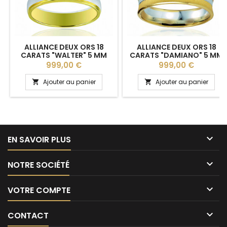
ALLIANCE DEUX ORS 18
ALLIANCE DEUX ORS 18
CARATS "WALTER" 5 MM
CARATS "DAMIANO" 5 MM
BREUNING POUR HOMME
Prix
Prix
999,00 €
999,00 €
Ajouter au panier
Ajouter au panier



EN SAVOIR PLUS

NOTRE SOCIÉTÉ

VOTRE COMPTE

CONTACT