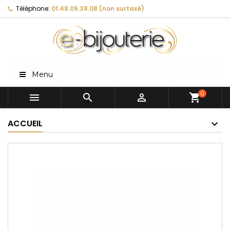
Téléphone:
01.48.09.38.08 (non surtaxé)
Menu
0



shopping_cart
ACCUEIL