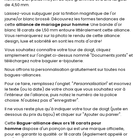
de 4,50 mm.
Laissez-vous subjuguer par la finition magnifique de l'or
jaune/or blanc brossé. Découvrez les formes tendances de
cette
alliance de mariage pour homme
. Une bande d'or
blanc 18 carats de 1,50 mm entoure littéralement cette alliance.
Vous remarquerez sur la photo le rendu de cette alliance:
design, luxe et sobriété en sont les mots d'ordre!
Vous souhaitez connaître votre tour de doigt, cliquez
simplement sur l'onglet ci-dessus nommé "Documents joints" et
téléchargez notre baguier e-bijouterie.
Nous offrons la personnalisation gratuitement sur toutes nos
bagues-alliances.
Pour ce faire, remplissez l'onglet: "
Personnalisation
" et inscrivez
le texte (ou la date) de votre choix que vous souhaitez voir à
l'intérieur de l'alliance, puis notez le numéro de la police
choisie. N'oubliez pas d'"enregistrer".
Il ne vous reste plus qu'à indiquer votre tour de doigt (juste en
dessous du prix du bijou) et cliquer sur "Ajouter au panier".
Cette
Bague-alliance deux ors 18 carats pour
homme
dispose d'un poinçon qui est une marque officielle,
pour en garantir la qualité: or 18 carats (également appelé or