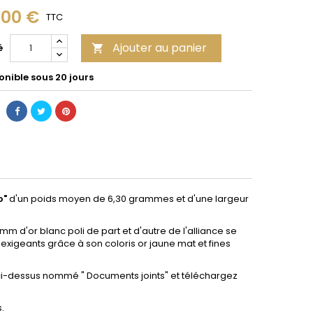
,00 €
TTC
Ajouter au panier
é

onible sous 20 jours
o"
d'un poids moyen de 6,30 grammes et d'une largeur
m d'or blanc poli de part et d'autre de l'alliance se
xigeants grâce à son coloris or jaune mat et fines
t ci-dessus nommé " Documents joints" et téléchargez
.