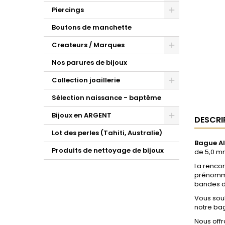
Piercings
Boutons de manchette
Createurs / Marques
Nos parures de bijoux
Collection joaillerie
Sélection naissance - baptême
Bijoux en ARGENT
DESCRI
Lot des perles (Tahiti, Australie)
Bague Al
Produits de nettoyage de bijoux
de 5,0 m
La rencon
prénomme 
bandes d'
Vous souh
notre bag
Nous offr