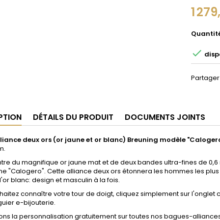
1 279
Quantit

disp
Partager
PTION
DÉTAILS DU PRODUIT
DOCUMENTS JOINTS
liance deux ors (or jaune et or blanc) Breuning modèle "Caloger
m.
tre du magnifique or jaune mat et de deux bandes ultra-fines de 0,6 m
"Calogero". Cette alliance deux ors étonnera les hommes les plus e
or blanc: design et masculin à la fois.
aitez connaître votre tour de doigt, cliquez simplement sur l'ongle
uier e-bijouterie.
ons la personnalisation gratuitement sur toutes nos bagues-alliances