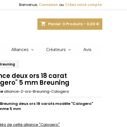
Bienvenue,
Connexion
ou
Créez votre compte
shopping_cart
Panier:
0
Produits - 0,00 €
Alliances
Créateurs
Avis
 Breuning
nce deux ors 18 carat
ogero" 5 mm Breuning
ce
alliance-2-ors-Breuning-Calogero
 Breuning deux ors 18 carats modèle "Calogero"
omme 5 mm
idéo de cette alliance "Calogero"