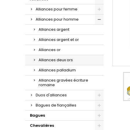
d'oreilles or et zirconium.
la sublime maille gourmette.
croix à porter au quotidien.
Alliances pour femme
Alliances pour homme
Alliances argent
Alliances argent et or
Alliances or
Alliances deux ors
Alliances palladium
Alliances gravées écriture
romaine
Duos d'alliances
Bagues de fiançailles
Bagues
Chevalières