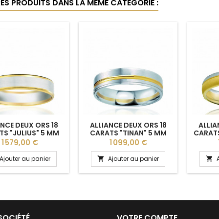
RES PRODUITS DANS LA MÊME CATÉGORIE :
ANCE DEUX ORS 18
ALLIANCE DEUX ORS 18
ALLIA
S "JULIUS" 5 MM
CARATS "TINAN" 5 MM
CARATS
POUR HOMME
BREUNING POUR HOMME
BREUN
Prix
Prix
1 579,00 €
1 099,00 €
Ajouter au panier
Ajouter au panier


SOCIÉTÉ
VOTRE COMPTE