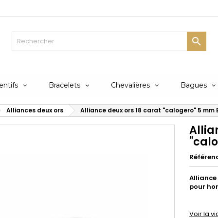

ntifs
Bracelets
Chevalières
Bagues
Alliances deux ors
Alliance deux ors 18 carat "calogero" 5 mm
Allia
"cal
Référen
Alliance
pour h
Voir la v