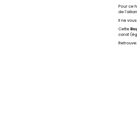
Pour ce f
de l'alli
Il ne vou
Cette
Ba
carat (é
Retrouvez