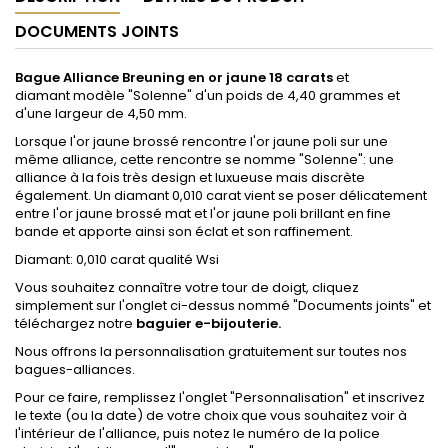
DOCUMENTS JOINTS
Bague Alliance
Breuning en
or jaune 18 carats
et
diamant modèle "Solenne" d'un poids de 4,40 grammes et
d'une largeur de 4,50 mm.
Lorsque l'or jaune brossé rencontre l'or jaune poli sur une
même alliance, cette rencontre se nomme "Solenne": une
alliance à la fois très design et luxueuse mais discrète
également. Un diamant 0,010 carat vient se poser délicatement
entre l'or jaune brossé mat et l'or jaune poli brillant en fine
bande et apporte ainsi son éclat et son raffinement.
Diamant: 0,010 carat qualité Wsi
Vous souhaitez connaître votre tour de doigt,
cliquez
simplement sur l'onglet ci-dessus nommé "Documents joints
"
et
téléchargez notre
baguier e-bijouterie.
Nous offrons la personnalisation gratuitement sur toutes nos
bagues-alliances.
Pour ce faire, remplissez l'onglet
"Personnalisation"
et inscrivez
le texte (ou la date) de votre choix que vous souhaitez voir à
l'intérieur de l'alliance, puis notez le numéro de la police