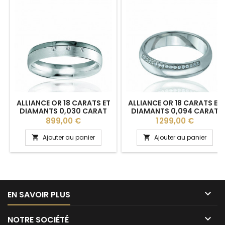
ALLIANCE OR 18 CARATS ET
ALLIANCE OR 18 CARATS ET
DIAMANTS 0,030 CARAT
DIAMANTS 0,094 CARAT
BREUNING "OLYMPIA" - 4,5
BREUNING "ANNUKKA" - 5
Prix
Prix
899,00 €
1 299,00 €
MM
MM
Ajouter au panier
Ajouter au panier



EN SAVOIR PLUS

NOTRE SOCIÉTÉ