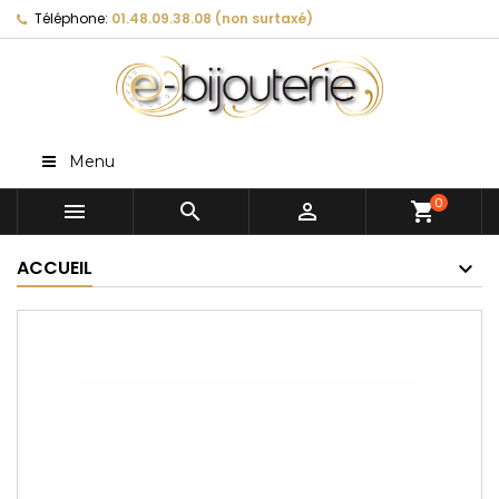
Téléphone:
01.48.09.38.08 (non surtaxé)
Menu
0



shopping_cart
ACCUEIL