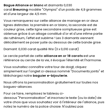
Bague Alliance or blanc
et diamants 0,030
carat
Breuning
modèle "Olympia" d'un poids de 4,9 grammes
et d'une largeur de 4,5 mm.
Vous remarquerez sur cette alliance de mariage en or deux
lignes distinctes: la première en or blanc, la seconde est de
couleur grise, cette ligne secondaire somptueuse grise est
obtenue grâce à un alliage constitué d'or et d'une infime partie
de ruthénium, l'effet est sublime ! Les 3 diamants viennent
délicatement se poser juste au dessous de cette bande grise.
Diamant: 0,030 carat qualité Wsi (3 x 0,010 carat)
Le cercle parfait de cette
alliance en or 18 carats
est une
référence au cercle de la vie, il évoque l'éternité et l'harmonie.
Vous souhaitez connaître votre tour de doigt,
cliquez
simplement sur l'onglet ci-dessus nommé "Documents joints
"
et
téléchargez notre
baguier e-bijouterie.
Nous offrons la personnalisation gratuitement sur toutes nos
bagues-alliances.
Pour ce faire, remplissez le tableau ci-
dessous
"Personnalisation"
et inscrivez le texte (ou la date) de
votre choix que vous souhaitez voir à l'intérieur de l'alliance, puis
notez le numéro de la police choisie.
N'oubliez pas