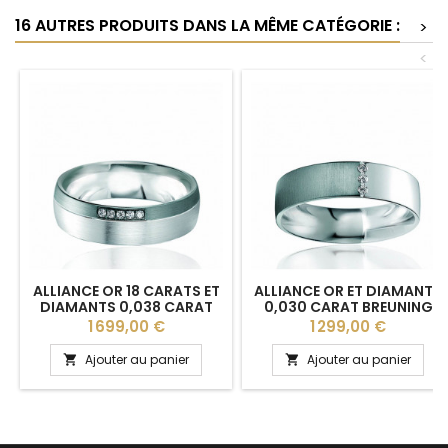
16 AUTRES PRODUITS DANS LA MÊME CATÉGORIE :
>
<
ALLIANCE OR 18 CARATS ET
ALLIANCE OR ET DIAMANTS
DIAMANTS 0,038 CARAT
0,030 CARAT BREUNING
BREUNING "SORAYA" - 6
"MENELIS" - 5,5 MM
Prix
Prix
1 699,00 €
1 299,00 €
MM
Ajouter au panier
Ajouter au panier

