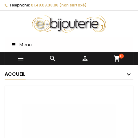
Téléphone:
01.48.09.38.08 (non surtaxé)
Menu
0



shopping_cart
ACCUEIL