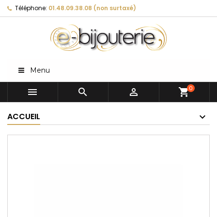
Téléphone:
01.48.09.38.08 (non surtaxé)
Menu
0



shopping_cart
ACCUEIL