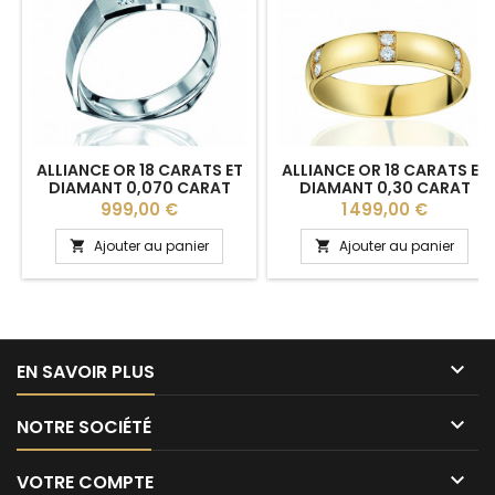
ALLIANCE OR 18 CARATS ET
ALLIANCE OR 18 CARATS ET
DIAMANT 0,070 CARAT
DIAMANT 0,30 CARAT
"DELFINA" LUCIEN PFERTZEL
"ASTREE" - 4,5 MM
Prix
Prix
999,00 €
1 499,00 €
- 5 MM
Ajouter au panier
Ajouter au panier



EN SAVOIR PLUS

NOTRE SOCIÉTÉ

VOTRE COMPTE