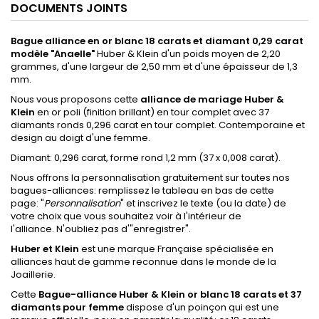
DOCUMENTS JOINTS
Bague alliance en or blanc 18 carats et diamant 0,29 carat
modèle "Anaelle"
Huber & Klein d'un poids moyen de 2,20
grammes, d'une largeur de 2,50 mm et d'une épaisseur de 1,3
mm.
Nous vous proposons cette
alliance de mariage Huber &
Klein
en or poli (finition brillant) en tour complet avec 37
diamants ronds 0,296 carat en tour complet. Contemporaine et
design au doigt d'une femme.
Diamant: 0,296 carat, forme rond 1,2 mm (37 x 0,008 carat).
Nous offrons la personnalisation gratuitement sur toutes nos
bagues-alliances: remplissez le tableau en bas de cette
page: "
Personnalisation
" et inscrivez le texte (ou la date) de
votre choix que vous souhaitez voir à l'intérieur de
l'alliance. N'oubliez pas d'"enregistrer".
Huber et Klein
est une marque Française spécialisée en
alliances haut de gamme reconnue dans le monde de la
Joaillerie.
Cette
Bague-alliance Huber & Klein or blanc 18 carats et 37
diamants pour femme
dispose d'un poinçon qui est une