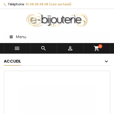
Téléphone:
01.48.09.38.08 (non surtaxé)
Menu
0



shopping_cart
ACCUEIL