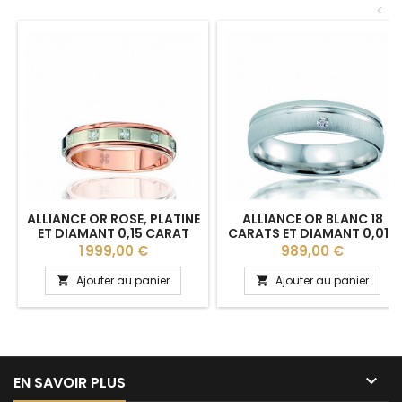
<
ALLIANCE OR ROSE, PLATINE
ALLIANCE OR BLANC 18
ET DIAMANT 0,15 CARAT
CARATS ET DIAMANT 0,015
"CELINA" LUCIEN PFERTZEL -
CARAT BREUNING
Prix
Prix
1 999,00 €
989,00 €
4,5 MM
"GEORGIA" - 5 MM
Ajouter au panier
Ajouter au panier



EN SAVOIR PLUS