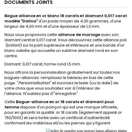
DOCUMENTS JOINTS
Bague alliance en or blanc 18 carats et diamant 0,017 carat
modèle "Dalina"
d'un poids moyen de 4,30 grammes, d'une
largeur de 4,00 mm et d'une épaisseur de 1,3 mm.
Nous vous proposons cette
alliance de mariage
avec son
diamant central 0,017 carat. Vous découvrirez cette alliance poli
(brillant) sur la parti supérieure et inférieure et une bande d'or
blanc sablée qui accueille un sublime diamant rond en son
centre.
Diamant: 0,017 carat, forme rond 1,5 mm.
Nous offrons la personnalisation gratuitement sur toutes nos
bagues-alliances: remplissez le tableau en bas de cette
page: "
Personnalisation
" et inscrivez le texte (ou la date) de
votre choix que vous souhaitez voir à l'intérieur de
l'alliance. N'oubliez pas d'"enregistrer".
Cette
Bague-alliance en or 18 carats et diamant pour
femme
dispose d'un poinçon qui est une marque officielle,
pour en garantir la qualité: or 18 carats (également appelé or
750/1000) et sera livrée avec un certificat d'authenticité
confirmant les matériaux et/ou les pierres qui y figurent.