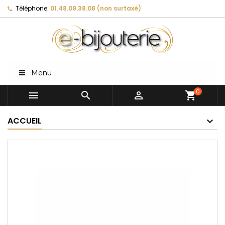
Téléphone:
01.48.09.38.08 (non surtaxé)
Menu
0



shopping_cart
ACCUEIL