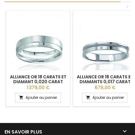
<
ALLIANCE OR 18 CARATS ET
ALLIANCE OR 18 CARATS ET
DIAMANT 0,020 CARAT
DIAMANTS 0,017 CARAT
BREUNING "ALINA" - 5,5 MM
BREUNING "MELODY"
Prix
Prix
1 379,00 €
679,00 €
Ajouter au panier
Ajouter au panier



EN SAVOIR PLUS