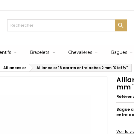

ntifs
Bracelets
Chevalières
Bagues
Alliances or
Alliance or 18 carats entrelacées 2 mm "Steffy"
Allia
mm "
Référen
Bague al
entrelac
Voir la 