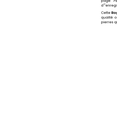
page: "
Pe
d'"enregi
Cette
Ba
qualité: 
pierres qu