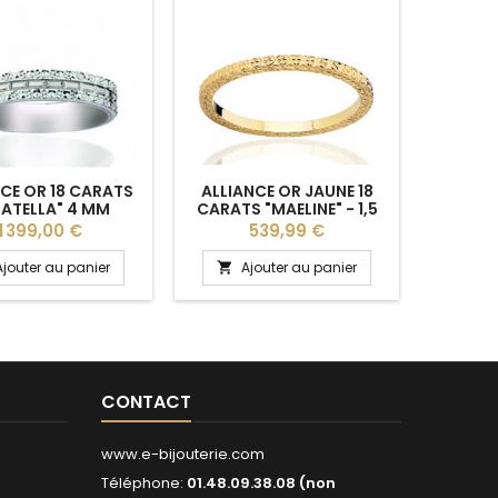
CE OR 18 CARATS
ALLIANCE OR JAUNE 18
ALLIAN
ATELLA" 4 MM
CARATS "MAELINE" - 1,5
CHAINO
MM
Prix
Prix
P
1 399,00 €
539,99 €
Ajouter au panier
Ajouter au panier
A


CONTACT
www.e-bijouterie.com
Téléphone:
01.48.09.38.08 (non