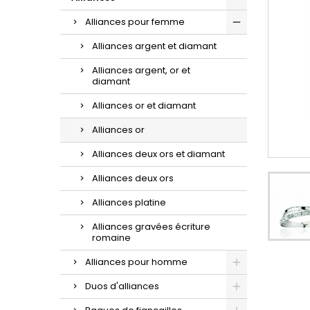
d'oreilles or et zirconium.
la sublime maille gourmette.
croix à porter au quotidien.
Alliances pour femme
Alliances argent et diamant
Alliances argent, or et
diamant
Alliances or et diamant
Alliances or
Alliances deux ors et diamant
Alliances deux ors
Alliances platine
Alliances gravées écriture
romaine
Alliances pour homme
Duos d'alliances