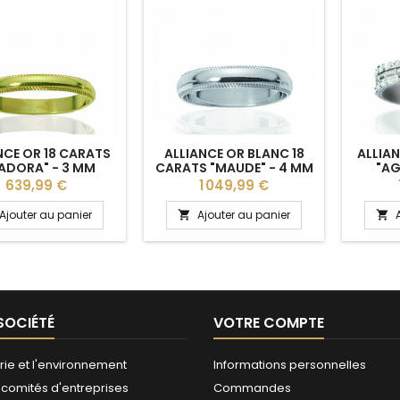
NCE OR 18 CARATS
ALLIANCE OR BLANC 18
ALLIAN
ADORA" - 3 MM
CARATS "MAUDE" - 4 MM
"AG
Prix
Prix
639,99 €
1 049,99 €
Ajouter au panier
Ajouter au panier


SOCIÉTÉ
VOTRE COMPTE
rie et l'environnement
Informations personnelles
 comités d'entreprises
Commandes