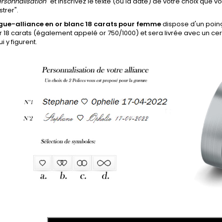
rsonnalisation
" et inscrivez le texte (ou la date) de votre choix que vo
strer".
gue-alliance en or blanc 18 carats pour femme
dispose d'un poinç
or 18 carats (également appelé or 750/1000) et sera livrée avec un cert
i y figurent.