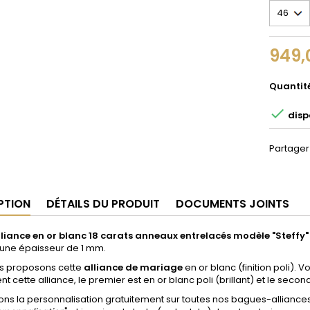
949,
Quantit

disp
Partager
PTION
DÉTAILS DU PRODUIT
DOCUMENTS JOINTS
liance en or blanc 18 carats anneaux entrelacés modèle "Steffy"
une épaisseur de 1 mm.
s proposons cette
alliance de mariage
en or blanc (finition poli).
 cette alliance, le premier est en or blanc poli (brillant) et le seco
ons la personnalisation gratuitement sur toutes nos bagues-alliances