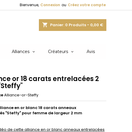
Bienvenue,
Connexion
ou
Créez votre compte
shopping_cart
Panier:
0
Produits - 0,00 €
Alliances
Créateurs
Avis
nce or 18 carats entrelacées 2
Steffy"
ce
Alliance-or-Steffy
liance en or blanc 18 carats anneaux
és "Steffy" pour femme de largeur 2 mm
vidéo de cette alliance en or blanc anneaux entrelacées