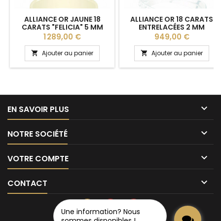
ALLIANCE OR JAUNE 18
ALLIANCE OR 18 CARATS
CARATS "FELICIA" 5 MM
ENTRELACÉES 2 MM
"STEFFY"
Prix
Prix
1 289,00 €
949,00 €
Ajouter au panier
Ajouter au panier



EN SAVOIR PLUS

NOTRE SOCIÉTÉ

VOTRE COMPTE

CONTACT
Une information? Nous
sommes disponibles !