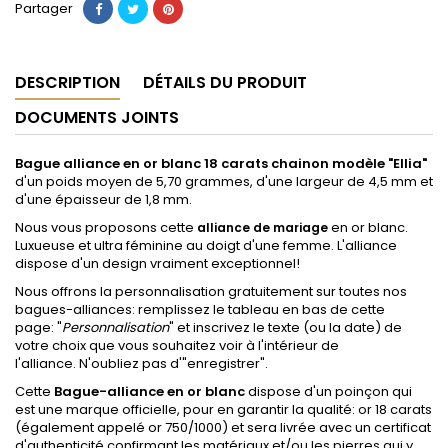
Partager
DESCRIPTION
DÉTAILS DU PRODUIT
DOCUMENTS JOINTS
Bague alliance en or blanc 18 carats chainon modèle "Ellia"
d'un poids moyen de 5,70 grammes, d'une largeur de 4,5 mm et
d'une épaisseur de 1,8 mm.
Nous vous proposons cette
en or blanc.
alliance de mariage
Luxueuse et ultra féminine au doigt d'une femme. L'alliance
dispose d'un design vraiment exceptionnel!
Nous offrons la personnalisation gratuitement sur toutes nos
bagues-alliances: remplissez le tableau en bas de cette
page: "
Personnalisation
" et inscrivez le texte (ou la date) de
votre choix que vous souhaitez voir à l'intérieur de
l'alliance. N'oubliez pas d'"enregistrer".
Cette
Bague-alliance en or blanc
dispose d'un poinçon qui
est une marque officielle, pour en garantir la qualité: or 18 carats
(également appelé or 750/1000) et sera livrée avec un certificat
d'authenticité confirmant les matériaux et/ou les pierres qui y