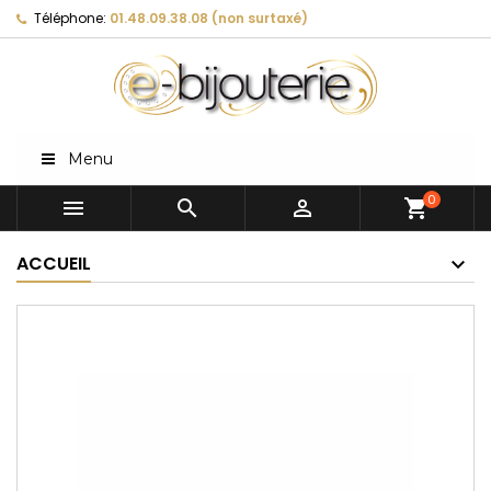
Téléphone:
01.48.09.38.08 (non surtaxé)
Menu
0



shopping_cart
ACCUEIL