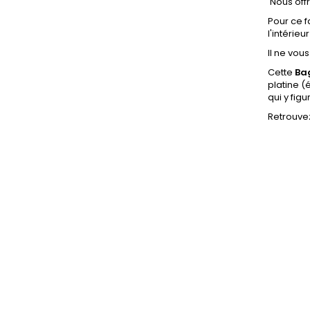
Nous off
Pour ce f
l'intérie
Il ne vou
Cette
Ba
platine
(é
qui y figu
Retrouvez