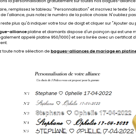
rons la personnalisation gratuitement sur toutes nos bagues-alliance
aire, remplissez le tableau:
"Personnalisation"
et inscrivez le texte (o
ur de l'alliance, puis notez le numéro de la police choisie.
N'oubliez pas
s reste plus qu'à indiquer votre tour de doigt et cliquer sur "Ajouter au 
gue-alliance
platine et diamants dispose
d'un poinçon qui est une ma
galement appelé platine 950/1000)
et sera livrée avec un certificat 
rent
.
 toute notre sélection de
bagues-alliances de mariage en plati