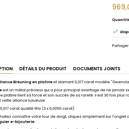
969,
Quantit

disp
Partager
PTION
DÉTAILS DU PRODUIT
DOCUMENTS JOINTS
lliance
Breuning en
platine
et diamant 0,017 carat modèle "Gwenola"
e
est un métal précieux qui a pour principal avantage de ne jamais se 
 platine tient sa force et son succès de sa rareté: il est 30 fois plus ra
 cette alliance luxueuse.
0,017 carat qualité Wsi (3 x 0,0055 carat)
aitez connaître votre tour de doigt,
cliquez simplement sur l'ongle
uier e-bijouterie.