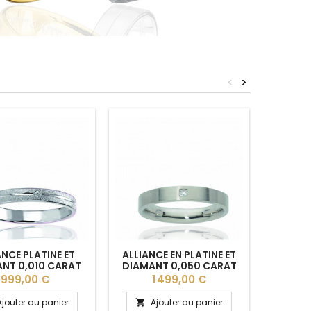
<
>
ANCE PLATINE ET
ALLIANCE EN PLATINE ET
ALLIA
NT 0,010 CARAT
DIAMANT 0,050 CARAT
DIAMA
NG "DORIA" 3 MM
"STACY" 4 MM
"COU
Prix
Prix
P
999,00 €
1 499,00 €
PF
Ajouter au panier
Ajouter au panier
A

