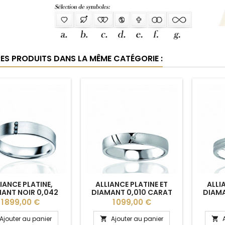
RES PRODUITS DANS LA MÊME CATÉGORIE :
IANCE PLATINE,
ALLIANCE PLATINE ET
ALLI
ANT NOIR 0,042
DIAMANT 0,010 CARAT
DIAMA
"XYNTHIA" LUCIEN
BREUNING "OCEANE" 3,5
BREUNI
Prix
Prix
1 899,00 €
1 099,00 €
ERTZEL 4,8 MM
MM
Ajouter au panier
Ajouter au panier

