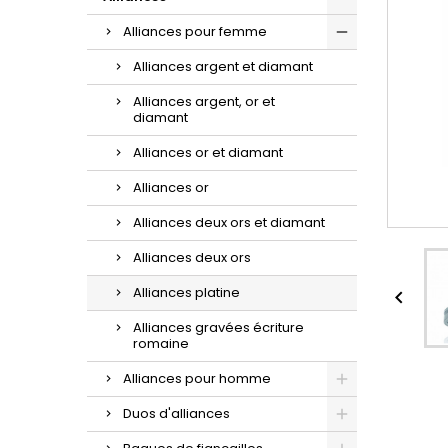
d'oreilles or et zirconium.
la sublime maille gourmette.
croix à porter au quotidien.
Alliances pour femme
Alliances argent et diamant
Alliances argent, or et
diamant
Alliances or et diamant
Alliances or
Alliances deux ors et diamant
Alliances deux ors
Alliances platine

Alliances gravées écriture
romaine
Alliances pour homme
Duos d'alliances