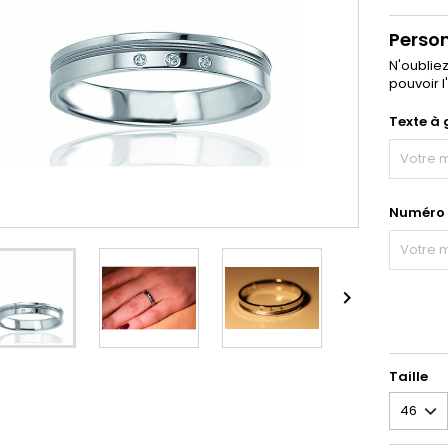
Perso
N'oublie
pouvoir l
Texte à 
Numéro d

Taille