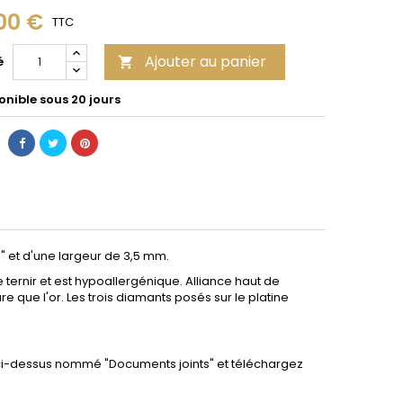
00 €
TTC
Ajouter au panier
é

onible sous 20 jours
 et d'une largeur de 3,5 mm.
ternir et est
hypoallergénique. Alliance haut de
re que l'or.
Les trois diamants posés sur le platine
t ci-dessus nommé "Documents joints
"
et téléchargez