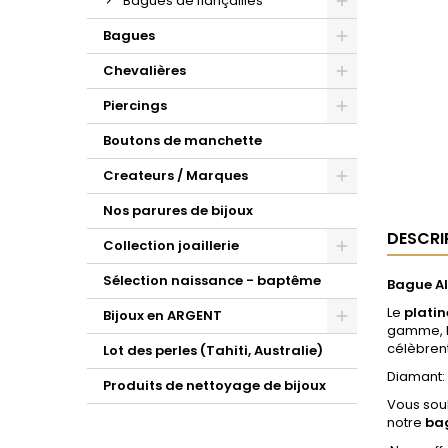
Bagues de fiançailles
Bagues
Chevalières
Piercings
Boutons de manchette
Createurs / Marques
Nos parures de bijoux
DESCRI
Collection joaillerie
Sélection naissance - baptême
Bague A
Le
platin
Bijoux en ARGENT
gamme, le
célèbrent
Lot des perles (Tahiti, Australie)
Diamant: 
Produits de nettoyage de bijoux
Vous souh
notre
bag