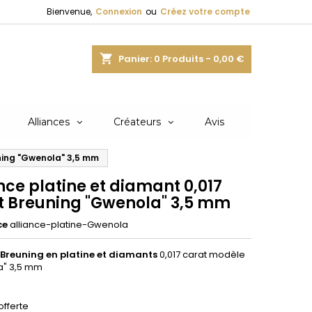
Bienvenue,
Connexion
ou
Créez votre compte
shopping_cart
Panier:
0
Produits - 0,00 €
Alliances
Créateurs
Avis
uning "Gwenola" 3,5 mm
nce platine et diamant 0,017
t Breuning "Gwenola" 3,5 mm
ce
alliance-platine-Gwenola
Breuning en
platine et diamants
0,017 carat modèle
a" 3,5 mm
offerte