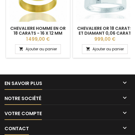
CHEVALIERE HOMME EN OR
CHEVALIERE OR 18 CARATS
18 CARATS - 16 X 12 MM
ET DIAMANT 0,06 CARAT
POUR HOMME
Prix
Prix
1 499,00 €
999,00 €
Ajouter au panier
Ajouter au panier



EN SAVOIR PLUS

NOTRE SOCIÉTÉ

VOTRE COMPTE

CONTACT