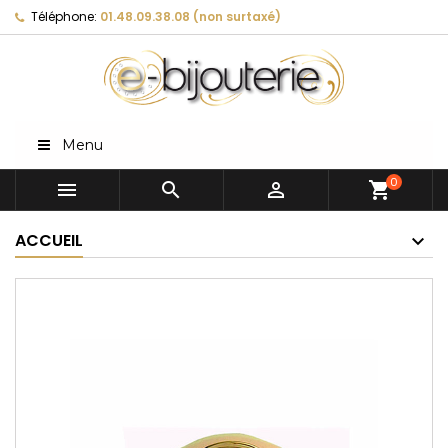
Téléphone:
01.48.09.38.08 (non surtaxé)
Menu
0



shopping_cart
ACCUEIL