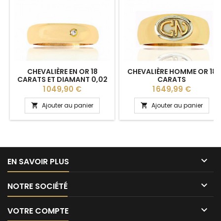
CHEVALIÈRE EN OR 18
CHEVALIÈRE HOMME OR 18
CARATS ET DIAMANT 0,02
CARATS
CARAT
Prix
Prix
1 049,90 €
1 649,99 €
Ajouter au panier
Ajouter au panier



EN SAVOIR PLUS

NOTRE SOCIÉTÉ

VOTRE COMPTE