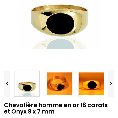


Chevalière homme en or 18 carats
et Onyx 9 x 7 mm