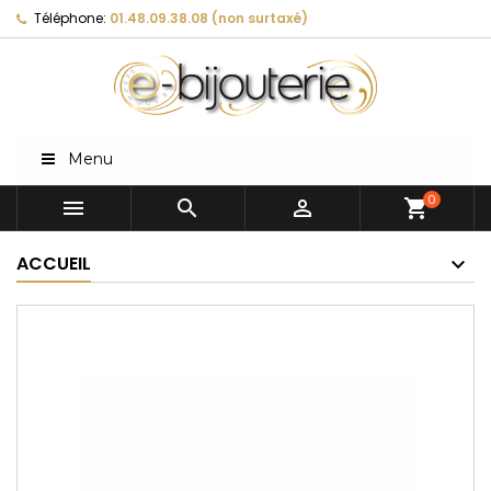
Téléphone:
01.48.09.38.08 (non surtaxé)
Menu
0



shopping_cart
ACCUEIL