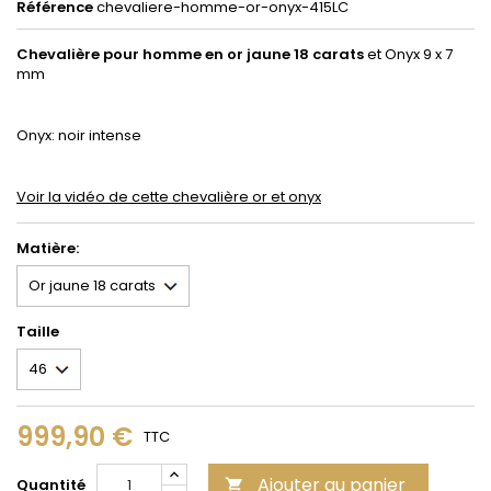
Référence
chevaliere-homme-or-onyx-415LC
Chevalière pour homme en or jaune 18 carats
et Onyx 9 x 7
mm
Onyx: noir intense
Voir la vidéo de cette chevalière or et onyx
Matière:
Taille
999,90 €
TTC
Ajouter au panier
Quantité
