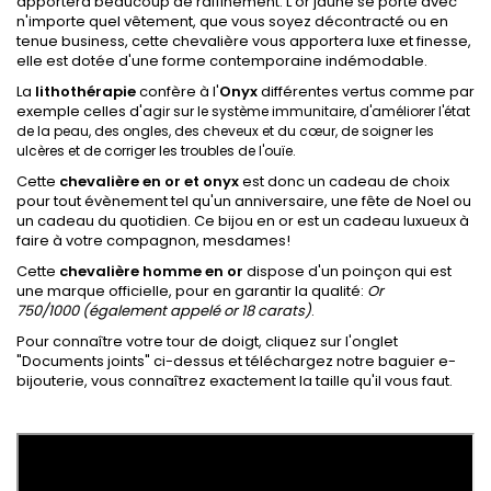
apportera beaucoup de raffinement. L'or jaune se porte avec
n'importe quel vêtement, que vous soyez décontracté ou en
tenue business, cette chevalière vous apportera luxe et finesse,
elle est dotée d'une forme contemporaine indémodable.
La
lithothérapie
confère à l'
Onyx
différentes vertus comme par
exemple celles d'a
gir sur le système immunitaire, d'améliorer l'état
de la peau, des ongles, des cheveux et du cœur, de soigner les
ulcères et de corriger les troubles de l'ouïe.
Cette
chevalière en or et onyx
est donc un cadeau de choix
pour tout évènement tel qu'un anniversaire, une fête de Noel ou
un cadeau du quotidien. Ce bijou en or est un cadeau luxueux à
faire à votre compagnon, mesdames!
Cette
chevalière homme en or
dispose d'un poinçon qui est
une marque officielle, pour en garantir la qualité:
Or
750/1000
(également appelé
or 18 carats
)
.
Pour connaître votre tour de doigt, cliquez sur l'onglet
"Documents joints" ci-dessus et téléchargez notre baguier e-
bijouterie, vous connaîtrez exactement la taille qu'il vous faut.