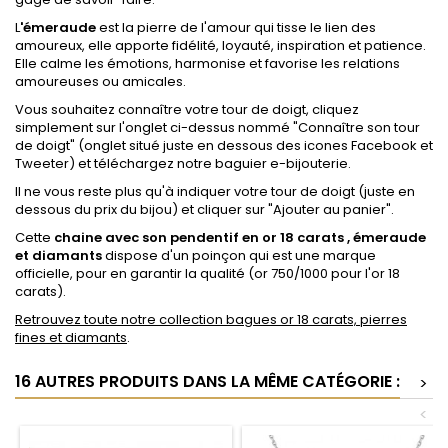
L
'émeraude
est la pierre de l'amour qui tisse le lien des
amoureux, elle apporte fidélité, loyauté, inspiration et patience.
Elle calme les émotions, harmonise et favorise les relations
amoureuses ou amicales.
Vous souhaitez connaître votre tour de doigt, cliquez
simplement sur l'onglet ci-dessus nommé "Connaître son tour
de doigt" (onglet situé juste en dessous des icones Facebook et
Tweeter) et téléchargez notre baguier e-bijouterie.
Il ne vous reste plus qu'à indiquer votre tour de doigt (juste en
dessous du prix du bijou) et cliquer sur "Ajouter au panier".
Cette
chaine avec son pendentif en or 18 carats , émeraude
et diamants
dispose d'un poinçon qui est une marque
officielle, pour en garantir la qualité (or 750/1000 pour l'or 18
carats).
Retrouvez toute notre collection bagues or 18 carats, pierres
fines et diamants
.
16 AUTRES PRODUITS DANS LA MÊME CATÉGORIE :
>
<