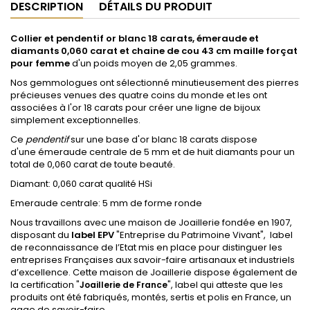
DESCRIPTION
DÉTAILS DU PRODUIT
Collier et pendentif or blanc 18 carats, émeraude et
diamants 0,060 carat et chaine de cou 43 cm maille forçat
pour femme
d'un poids moyen de 2,05 grammes.
Nos gemmologues ont sélectionné minutieusement des pierres
précieuses venues des quatre coins du monde et les ont
associées à l'or 18 carats pour créer une ligne de bijoux
simplement exceptionnelles.
Ce
pendentif
sur une base d'or blanc 18 carats dispose
d'une émeraude centrale de 5 mm et de huit diamants pour un
total de 0,060 carat de toute beauté.
Diamant: 0,060 carat qualité HSi
Emeraude centrale: 5 mm de forme ronde
Nous travaillons avec une maison de Joaillerie fondée en 1907,
disposant du
label EPV
"Entreprise du Patrimoine Vivant", label
de reconnaissance de l’Etat mis en place pour distinguer les
entreprises Françaises aux savoir-faire artisanaux et industriels
d’excellence. Cette maison de Joaillerie dispose également de
la certification "
", label qui atteste que les
Joaillerie de France
produits ont été fabriqués, montés, sertis et polis en France, un
gage de savoir-faire.