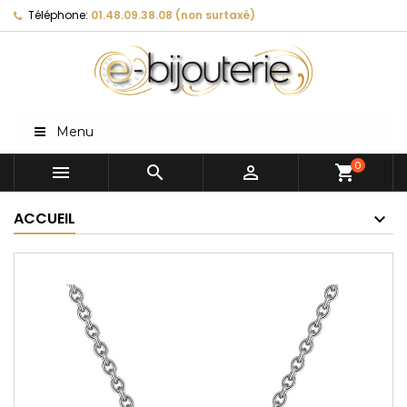
Téléphone:
01.48.09.38.08 (non surtaxé)
Menu
0



shopping_cart
ACCUEIL