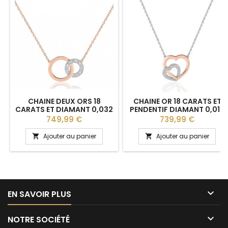
CHAINE DEUX ORS 18
CHAINE OR 18 CARATS ET
CARATS ET DIAMANT 0,032
PENDENTIF DIAMANT 0,016
CARAT "DOUBLE CERCLES"
CARAT "CŒURS" DEUX ORS
Prix
Prix
749,99 €
739,99 €
Ajouter au panier
Ajouter au panier



EN SAVOIR PLUS

NOTRE SOCIÉTÉ