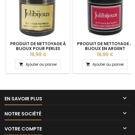
PRODUIT DE NETTOYAGE À
PRODUIT DE NETTOYAGE À
BIJOUX POUR PERLES
BIJOUX EN ARGENT
Prix
Prix
19,99 €
19,99 €
Ajouter au panier
Ajouter au panier



EN SAVOIR PLUS

NOTRE SOCIÉTÉ

VOTRE COMPTE