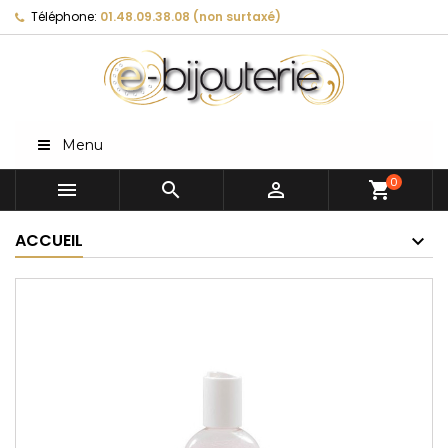
Téléphone:
01.48.09.38.08 (non surtaxé)
Menu
0



shopping_cart
ACCUEIL