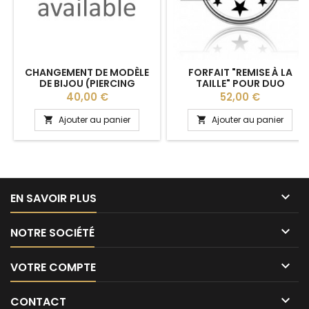
CHANGEMENT DE MODÈLE
FORFAIT "REMISE À LA
DE BIJOU (PIERCING
TAILLE" POUR DUO
NOMBRIL CONTRE BOUCLES
D'ALLIANCES
Prix
Prix
40,00 €
52,00 €
D'OREILLES)
Ajouter au panier
Ajouter au panier



EN SAVOIR PLUS

NOTRE SOCIÉTÉ

VOTRE COMPTE

CONTACT