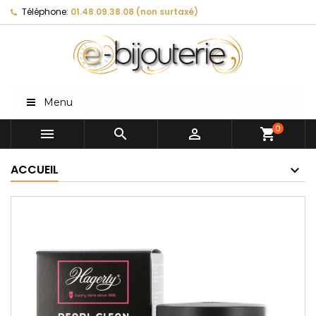
Téléphone:
01.48.09.38.08 (non surtaxé)
Menu
0



shopping_cart
ACCUEIL