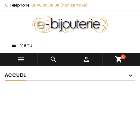
Téléphone:
01.48.09.38.08 (non surtaxé)
Menu
0



shopping_cart
ACCUEIL