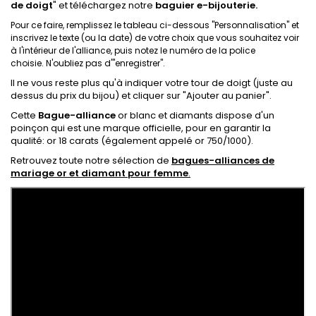
de doigt
"
et téléchargez notre
baguier e-bijouterie.
Pour ce faire, remplissez le tableau ci-dessous
"Personnalisation"
et
inscrivez le texte (ou la date) de votre choix que vous souhaitez voir
à l'intérieur de l'alliance, puis notez le numéro de la police
choisie. N'oubliez pas d'"enregistrer".
Il ne vous reste plus qu'à indiquer votre tour de doigt (juste au
dessus du prix du bijou) et cliquer sur "Ajouter au panier".
Cette
Bague-alliance
or blanc et diamants dispose
d'un
poinçon qui est une marque officielle, pour en garantir la
qualité: or 18 carats
(également appelé or 750/1000).
Retrouvez toute notre sélection de
bagues-alliances de
mariage or et diamant pour femme
.