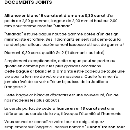
DOCUMENTS JOINTS
Alliance
or blanc 18 carats et diamants 0,30 carat
d'un
poids de 2,80 grammes, largeur de 3,00 mm et hauteur 2,00
mm pour femme modèle "Miranda".
"Miranda" est une bague haut de gamme dotée d'un design
minimaliste et raffiné. Ses 11 diamants en serti rail demi-tour la
rendent par ailleurs extrêmement luxueuse et haut de gamme !
Diamant: 0,30 carat
qualité Gsi2
(11 diamants au total)
Simplement exceptionnelle, cette bague peut se porter au
quotidien comme pour les plus grandes occasions.
Cette
bague or blanc et diamants
est le cadeau de toute une
vie pour la femme de votre vie messieurs. Quelle femme n'a
jamais rêvé de se voir offrir un bijou issu de la Joaillerie
Française ?
Cette
bague or blanc et diamants
est une nouveauté, l'un de
nos modèles les plus aboutis.
Le cercle parfait de cette
alliance en or 18 carats
est une
référence au cercle de la vie, il évoque l'éternité et l'harmonie.
Vous souhaitez connaître votre tour de doigt,
cliquez
simplement sur l'onglet ci-dessus nommé "
Connaître son tour