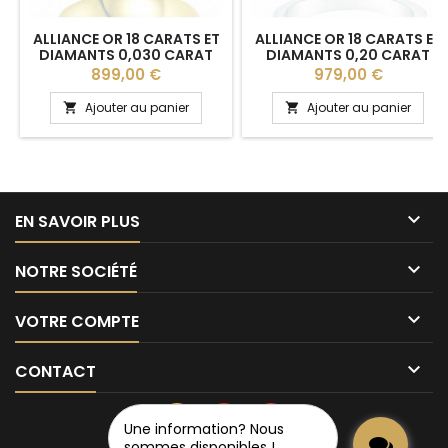
ALLIANCE OR 18 CARATS ET
ALLIANCE OR 18 CARATS ET
DIAMANTS 0,030 CARAT
DIAMANTS 0,20 CARAT
BREUNING "AYANA" 5,5 MM
"MEGANE" DEMI-TOUR
Prix
Prix
899,00 €
979,00 €
Ajouter au panier
Ajouter au panier



EN SAVOIR PLUS

NOTRE SOCIÉTÉ

VOTRE COMPTE

CONTACT
Une information? Nous
sommes disponibles !