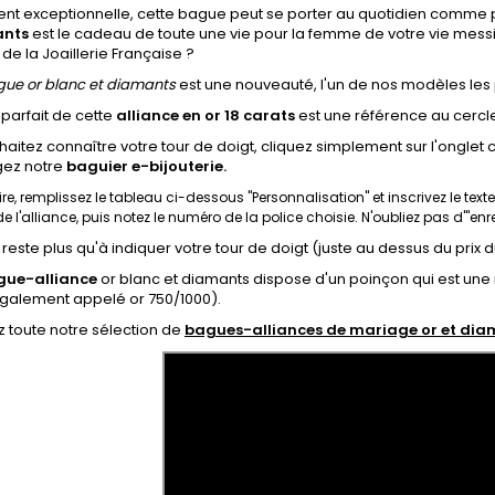
nt exceptionnelle, cette bague peut se porter au quotidien comme p
ants
est le cadeau de toute une vie pour la femme de votre vie messie
 de la Joaillerie Française ?
ue or blanc et diamants
est une nouveauté, l'un de nos modèles les 
 parfait de cette
alliance en or 18 carats
est une référence au cercle 
aitez connaître votre tour de doigt,
cliquez simplement sur l'onglet
gez notre
baguier e-bijouterie.
ire, remplissez le tableau ci-dessous
"Personnalisation"
et inscrivez le tex
r de l'alliance, puis notez le numéro de la police choisie. N'oubliez pas d'"enre
s reste plus qu'à indiquer votre tour de doigt (juste au dessus du prix d
gue-alliance
or blanc et diamants dispose
d'un poinçon qui est une m
galement appelé or 750/1000).
 toute notre sélection de
bagues-alliances de mariage or et di