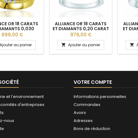
NCE OR 18 CARATS
ALLIANCE OR 18 CARATS
ALLIAN
DIAMANTS 0,030
ET DIAMANTS 0,20 CARAT
ET DIA
RAT BREUNING
"MEGANE" DEMI-TOUR
EN TOU
Prix
Prix
899,00 €
979,00 €
YANA" 5,5 MM
Ajouter au panier
Ajouter au panier


SOCIÉTÉ
VOTRE COMPTE
rie et l'environnement
Informations personnelles
 comités d'entreprises
Commandes
ts
Avoirs
ez-nous
Adresses
ite
Bons de réduction