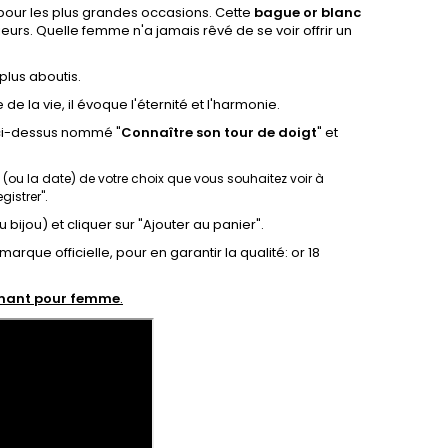
our les plus grandes occasions. Cette
bague or blanc
urs. Quelle femme n'a jamais rêvé de se voir offrir un
plus aboutis.
de la vie, il évoque l'éternité et l'harmonie.
 ci-dessus nommé "
Connaître son tour de doigt
"
et
te (ou la date) de votre choix que vous souhaitez voir à
gistrer".
u bijou) et cliquer sur "Ajouter au panier".
arque officielle, pour en garantir la qualité: or 18
amant pour femme
.