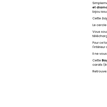
Simpleme
et diam
bijou issu
Cette
bag
Le cercle
Vous souh
téléchar
Pour ce fa
l'intérieu
Il ne vou
Cette
Ba
carats
(é
Retrouvez