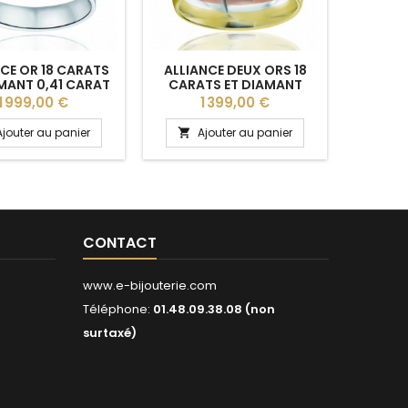
CE OR 18 CARATS
ALLIANCE DEUX ORS 18
AL
MANT 0,41 CARAT
CARATS ET DIAMANT
DIAMAN
R COMPLET "THÉA"
0,030 CARAT BREUNING
BREUNIN
Prix
Prix
P
1 999,00 €
1 399,00 €
- 4 MM
"JOHANNA" 5,5 MM
Ajouter au panier
Ajouter au panier
A


CONTACT
www.e-bijouterie.com
Téléphone:
01.48.09.38.08 (non
surtaxé)