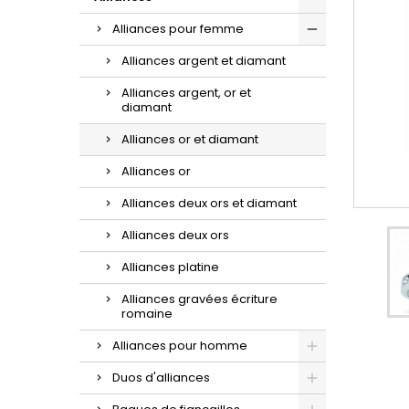
d'oreilles or et zirconium.
la sublime maille gourmette.
croix à porter au quotidien.
Alliances pour femme
Alliances argent et diamant
Alliances argent, or et
diamant
Alliances or et diamant
Alliances or
Alliances deux ors et diamant
Alliances deux ors
Alliances platine
Alliances gravées écriture
romaine
Alliances pour homme
Duos d'alliances