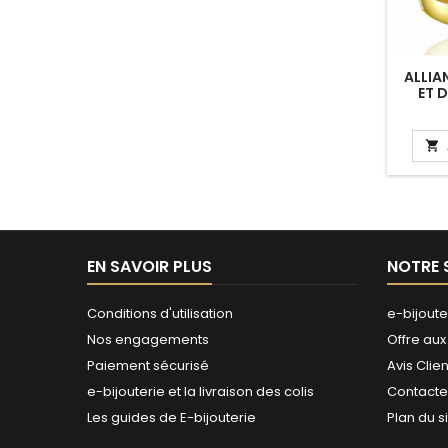
ALLIA
ET 
CA
"A

EN SAVOIR PLUS
NOTRE 
Conditions d'utilisation
e-bijoute
Nos engagements
Offre aux
Paiement sécurisé
Avis Clien
e-bijouterie et la livraison des colis
Contact
Les guides de E-bijouterie
Plan du s