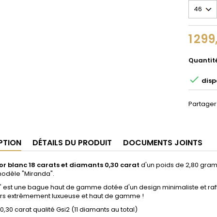
1 299
Quantit

dispo
Partager
PTION
DÉTAILS DU PRODUIT
DOCUMENTS JOINTS
or blanc 18 carats et diamants 0,30 carat
d'un poids de 2,80 gra
dèle "Miranda".
 est une bague haut de gamme dotée d'un design minimaliste et raffin
eurs extrêmement luxueuse et haut de gamme !
 0,30 carat
qualité Gsi2
(11 diamants au total)