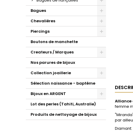
Bagues de fiançailles
Bagues
Chevalières
Piercings
Boutons de manchette
Createurs / Marques
Nos parures de bijoux
Collection joaillerie
Sélection naissance - baptême
DESCRI
Bijoux en ARGENT
Alliance
Lot des perles (Tahiti, Australie)
femme mo
Produits de nettoyage de bijoux
"Miranda"
par aill
Diamant: