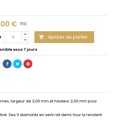
,00 €
TTC
Ajouter au panier
é

nible sous 7 jours
mmes, largeur de 3,00 mm et hauteur 2,00 mm pour
é. Ses 11 diamants en serti rail demi-tour la rendent