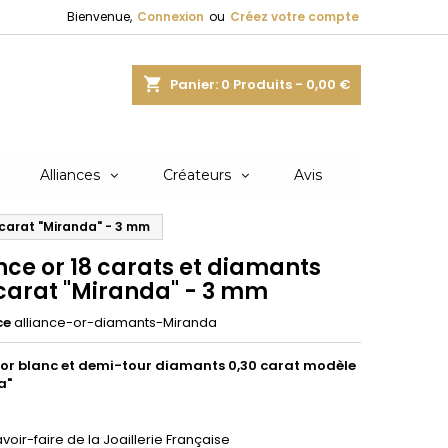
Bienvenue,
Connexion
ou
Créez votre compte
shopping_cart
Panier:
0
Produits - 0,00 €
Alliances
Créateurs
Avis
 carat "Miranda" - 3 mm
nce or 18 carats et diamants
 carat "Miranda" - 3 mm
ce
alliance-or-diamants-Miranda
or blanc et demi-tour diamants 0,30 carat modèle
a"
avoir-faire de la Joaillerie Française